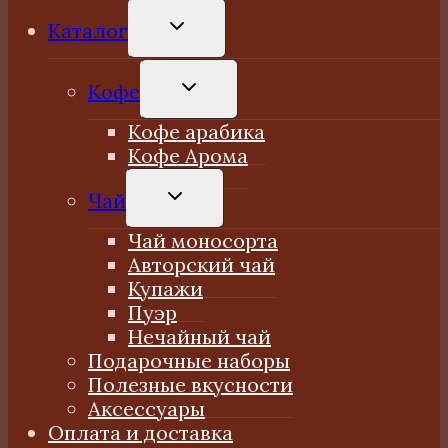
ПЕРЕКЛЮЧИТЬ
Каталог
ДОЧЕРНЕЕ
МЕНЮ
ПЕРЕКЛЮЧИТЬ
Кофе
ДОЧЕРНЕЕ
МЕНЮ
Кофе арабика
Кофе Арома
ПЕРЕКЛЮЧИТЬ
Чай
ДОЧЕРНЕЕ
МЕНЮ
Чай моносорта
Авторский чай
Купажи
Пуэр
Нечайный чай
Подарочные наборы
Полезные вкусности
Аксессуары
Оплата и доставка