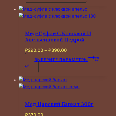
Мед-Суфле С Клюквой И
Апельсиновой Цедрой
Диапазон
₽
290.00
–
₽
390.00
цен:
ВЫБЕРИТЕ ПАРАМЕТРЫ
₽290.00
Этот
–
товар
₽390.00
имеет
несколько
вариаций.
Опции
Мед Царский Бархат 300г
можно
₽
370.00
выбрать