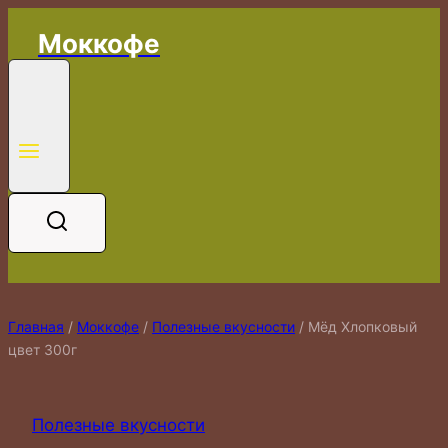
Перейти
Моккофе
к
содержимому
Главная
/
Моккофе
/
Полезные вкусности
/
Мёд Хлопковый
цвет 300г
Полезные вкусности