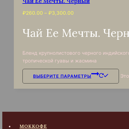
Чай Ее Мечты. Черный
₽
260.00
–
₽
3,300.00
Чай Ее Мечты. Чер
Бленд крупнолистового черного индийского
тропической гуавы и жасмина
Это
ВЫБЕРИТЕ ПАРАМЕТРЫ
МОККОФЕ