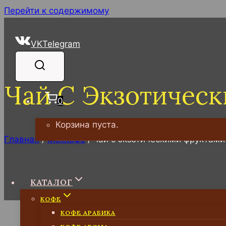
Перейти к содержимому
VK
Telegram
Чай С Экзотичес
0
Корзина пуста.
Главная
/
Моккофе
/
чай с экзотическими фруктами
Чай с экзотическими фруктами
КАТАЛОГ
КОФЕ
КОФЕ АРАБИКА