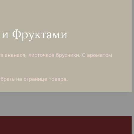
ми Фруктами
ов ананаса, листочков брусники. С ароматом
брать на странице товара.