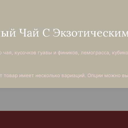
ный Чай С Экзотически
 чая, кусочков гуавы и фиников, лемограсса, кубик
т товар имеет несколько вариаций. Опции можно вы