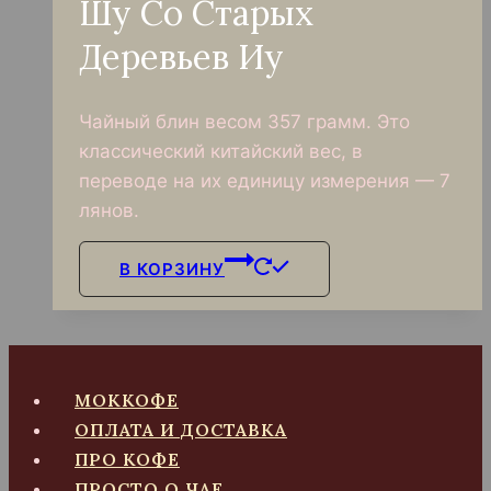
Шу Со Старых
Деревьев Иу
Чайный блин весом 357 грамм. Это
классический китайский вес, в
переводе на их единицу измерения — 7
лянов.
В КОРЗИНУ
МОККОФЕ
ОПЛАТА И ДОСТАВКА
ПРО КОФЕ
ПРОСТО О ЧАЕ