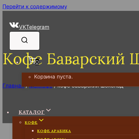
Перейти к содержимому
VK
Telegram
Кофе Баварский 
0
Корзина пуста.
Главная
/
Моккофе
/
кофе баварский шоколад
кофе баварский шоколад
КАТАЛОГ
КОФЕ
КОФЕ АРАБИКА