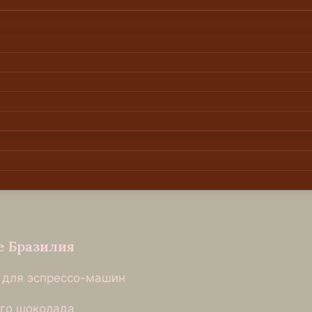
е Бразилия
Е для эспрессо-машин
го шоколада