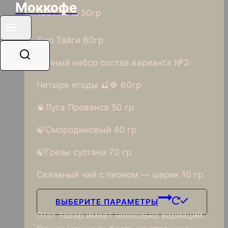
Моккофе
1001 ночь 50гр
⠀
Дар Тайги 60гр
Чайный набор состав варианта №2:
Четыре ягоды 🍒🍓 60гр
🍵Луга Прованса 50 гр
🍃Смородиновый 40 гр
🍃Грезы султана 70 гр
Связаный чай с пионом — шарик 10 гр
ВЫБЕРИТЕ ПАРАМЕТРЫ
Этот товар имеет несколько вариаций.