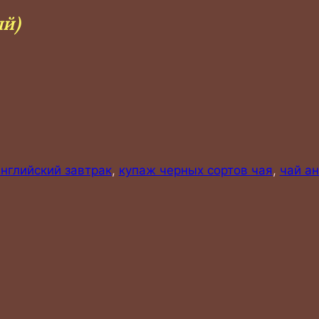
й)
нглийский завтрак
,
купаж черных сортов чая
,
чай ан