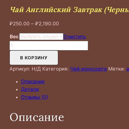
Чай Английский Завтрак (черны
Диапазон
₽
250.00
–
₽
2,190.00
цен:
Вес
Очистить
₽250.00
Количество
–
товара
₽2,190.00
В КОРЗИНУ
Чай
Английский
Артикул:
Н/Д
Категория:
Чай моносорта
Метки:
а
завтрак
Описание
(черный)
Детали
Отзывы (0)
Описание