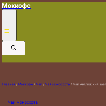
Моккофе
Перейти
к
содержимому
Главная
/
Моккофе
/
Чай
/
Чай моносорта
/
Чай Английский зав
Чай моносорта