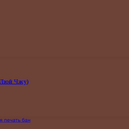
Этот
товар
имеет
несколько
вариаций.
Опции
(Люй Чжу)
можно
выбрать
Этот
на
товар
странице
имеет
товара.
несколько