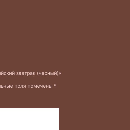
ийский завтрак (черный)»
льные поля помечены
*