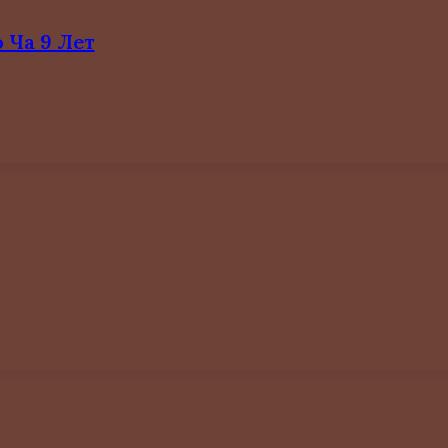
вариаций.
Опции
 Ча 9 Лет
можно
выбрать
Этот
на
товар
странице
имеет
товара.
несколько
вариаций.
Опции
можно
выбрать
Этот
на
товар
странице
имеет
товара.
несколько
вариаций.