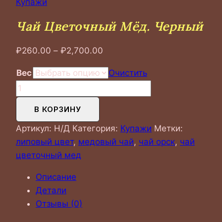
Купажи
Чай Цветочный Мёд. Черный
Диапазон
₽
260.00
–
₽
2,700.00
цен:
Вес
Очистить
₽260.00
Количество
–
товара
₽2,700.00
В КОРЗИНУ
Чай
Цветочный
Артикул:
Н/Д
Категория:
Купажи
Метки:
мёд.
липовый цвет
,
медовый чай
,
чай орск
,
чай
Черный
цветочный мед
Описание
Детали
Отзывы (0)