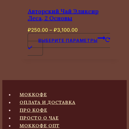
вариаций.
Опции
Авторский Чай Эликсир
можно
Леса, 2 Основы
выбрать
Диапазон
₽
250.00
–
₽
3,100.00
на
цен:
странице
ВЫБЕРИТЕ ПАРАМЕТРЫ
₽250.00
товара.
Этот
–
товар
₽3,100.00
имеет
несколько
вариаций.
Опции
МОККОФЕ
можно
ОПЛАТА И ДОСТАВКА
выбрать
ПРО КОФЕ
на
ПРОСТО О ЧАЕ
странице
МОККОФЕ ОПТ
товара.