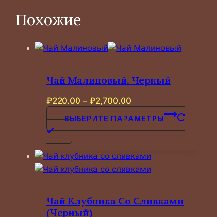
Похожие
Чай Малиновый. Черный
Диапазон
₽
220.00
–
₽
2,700.00
цен:
ВЫБЕРИТЕ ПАРАМЕТРЫ
₽220.00
Этот
–
товар
₽2,700.00
имеет
несколько
вариаций.
Опции
Чай Клубника Со Сливками
можно
(черный)