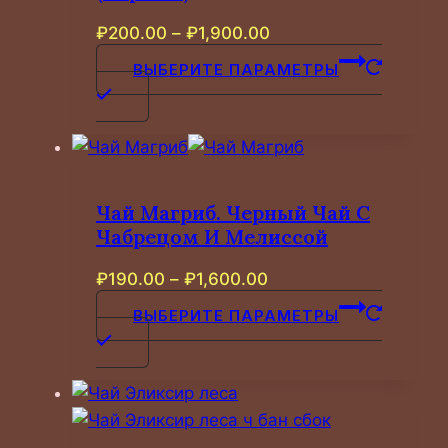
выбрать
Диапазон
₽
200.00
–
₽
1,900.00
на
цен:
странице
ВЫБЕРИТЕ ПАРАМЕТРЫ
₽200.00
товара.
Этот
–
товар
₽1,900.00
имеет
несколько
вариаций.
Чай Магриб. Черный Чай С
Опции
Чабрецом И Мелиссой
можно
Диапазон
₽
190.00
–
₽
1,600.00
выбрать
цен:
на
ВЫБЕРИТЕ ПАРАМЕТРЫ
₽190.00
странице
Этот
–
товара.
товар
₽1,600.00
имеет
несколько