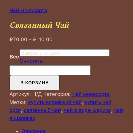
Чай моносорта
Связанный Чай
Диапазон
₽
70.00
–
₽
110.00
цен:
₽70.00
Вес
Очистить
–
Количество
₽110.00
товара
В КОРЗИНУ
Связанный
чай
Артикул:
Н/Д
Категория:
Чай моносорта
Метки:
купить китайский чай
,
купить чай
орск
,
связанный чай
,
чай в виде шарика
,
чай
в шариках
Описание