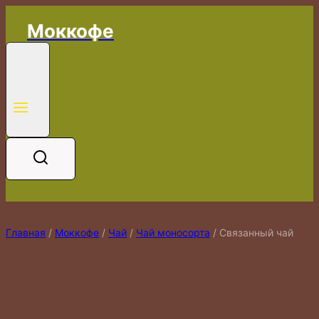
Перейти
Моккофе
к
содержимому
Главная
/
Моккофе
/
Чай
/
Чай моносорта
/
Связанный чай